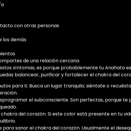
/a
ontacto con otras personas
e los demás
ientos
compartes de una relación cercana
e estos síntomas, es porque probablemente tu Anahata est
edas balancear, purificar y fortalecer el chakra del cor
os para ti. Busca un lugar tranquilo; siéntate o recuéstat
iración.
eprogramar el subconsciente. Son perfectas, porque te pe
oqueado.
 chakra del corazón. Si este color está presente en tu vi
librio.
 para sanar el chakra del corazón. Usualmente el desequ