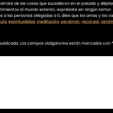
érate de las cosas que sucedieron en el pasado y déjalas 
timientos al mundo exterior, exprésate sin ningún temor. C
 a las personas allegadas a ti, diles que los amas y los va
gía
,
espiritualidad
,
meditación
,
perdonar
,
recargar
,
senti
publicada.
Los campos obligatorios están marcados con