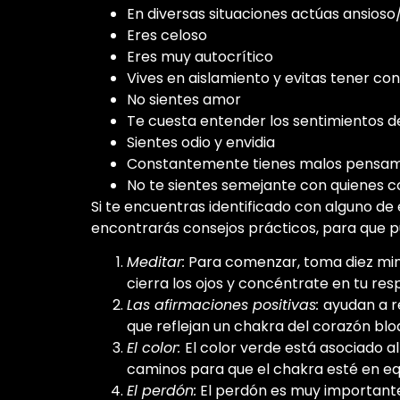
En diversas situaciones actúas ansioso
Eres celoso
Eres muy autocrítico
Vives en aislamiento y evitas tener c
No sientes amor
Te cuesta entender los sentimientos d
Sientes odio y envidia
Constantemente tienes malos pensam
No te sientes semejante con quienes 
Si te encuentras identificado con alguno d
encontrarás consejos prácticos, para que pu
Meditar:
Para comenzar, toma diez minut
cierra los ojos y concéntrate en tu resp
Las afirmaciones positivas:
ayudan a r
que reflejan un chakra del corazón bl
El color:
El color verde está asociado al
caminos para que el chakra esté en equi
El perdón:
El perdón es muy importante